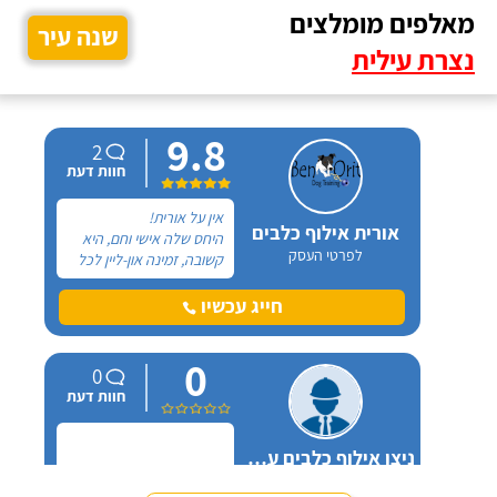
מאלפים מומלצים
שנה עיר
נצרת עילית
9.8
2
חוות דעת
אין על אורית!
אורית אילוף כלבים
היחס שלה אישי וחם, היא
לפרטי העסק
קשובה, זמינה און-ליין לכל
שאלה ובאמת שמגיעות לה
רק מחמאות. אל אורית
חייג עכשיו
פניתי בעקבות החלטה
במשפחה להביא כלב
0
הביתה, היא הסבירה לנו
0
בדיוק במה זה כרוך כדי
חוות דעת
שנהיה בטוחים שאנחנו
מוכנים לעשות את הצעד
הזה.
ניצן אילוף כלבים על הכנרת
לפרטי העסק