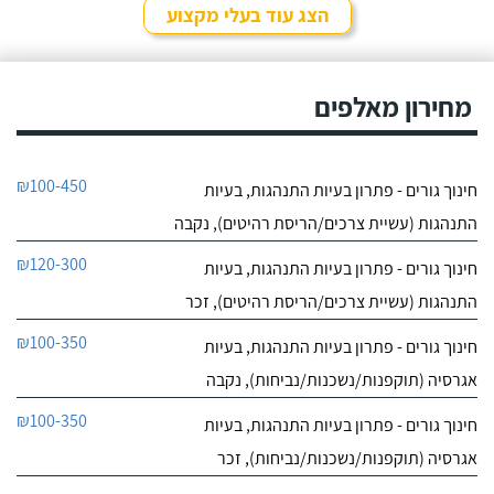
שנים, כל פעם שיש לי
הצג עוד בעלי מקצוע
נסיעה והיעדרות מהבית,
חייג עכשיו
אני שמה אצלו את הכלבים,
הם תמיד מאושרים לראות
9.6
אותו ומאושרים כשהם
מחירון מאלפים
10
חוזרים הביתה - ממליצה
חוות דעת
בחום.
היה לי כלב
יוסי סמואל מאלף הכלבים
₪100-450
חינוך גורים - פתרון בעיות התנהגות, בעיות
פרוע ולא מחונך. נפגשתי
לפרטי העסק
עם מספר מאלפים שטענו
התנהגות (עשיית צרכים/הריסת רהיטים), נקבה
שאת הכלב שלי אי אפשר
לאלף בשיעורים כי יש לו
חייג עכשיו
₪120-300
חינוך גורים - פתרון בעיות התנהגות, בעיות
בעיות התנהגות קשות
לפיצוח. הייתי מיואש, אבל
התנהגות (עשיית צרכים/הריסת רהיטים), זכר
החלטתי לא לוותר
כשנפגשתי עם יוסי.
₪100-350
חינוך גורים - פתרון בעיות התנהגות, בעיות
אגרסיה (תוקפנות/נשכנות/נביחות), נקבה
₪100-350
חינוך גורים - פתרון בעיות התנהגות, בעיות
אגרסיה (תוקפנות/נשכנות/נביחות), זכר