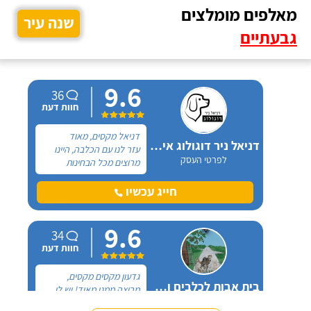
מאלפים מומלצים
שנה עיר
גבעתיים
9.6
36
חוות דעת
דניאל מקסים, מאוד
דניאל ניר דוגולוג אילוף כלבים
עזר לנו עם הכלבה, היינו
לפרטי העסק
מרוצים מכל הבחינות
ואנחנו ממליצים בחום. יש
לנו כלבה שהיו לה בעיות
חייג עכשיו
התנהגות שונות וזאת שהכי
הטרידה אותנו הייתה
9.6
אכילה מפח הזבל הביתי.
34
חוות דעת
גדעון מקסים מקסים,
בית אבות לכלבים ופנסיון חתולים
מרוצה ממנו מאוד! יש לי
לפרטי העסק
חמישה כלבים וכבר ארבע