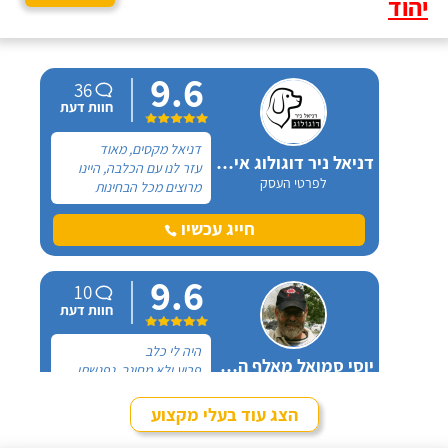
יהוד
9.6
36
חוות דעת
דניאל מקסים, מאוד
דניאל ניר דוגולוג אילוף כלבים
עזר לנו עם הכלבה, היינו
לפרטי העסק
מרוצים מכל הבחינות
ואנחנו ממליצים בחום. יש
לנו כלבה שהיו לה בעיות
חייג עכשיו
התנהגות שונות וזאת שהכי
הטרידה אותנו הייתה
9.6
אכילה מפח הזבל הביתי.
10
חוות דעת
היה לי כלב
יוסי סמואל מאלף הכלבים
פרוע ולא מחונך. נפגשתי
לפרטי העסק
עם מספר מאלפים שטענו
שאת הכלב שלי אי אפשר
הצג עוד בעלי מקצוע
לאלף בשיעורים כי יש לו
חייג עכשיו
בעיות התנהגות קשות