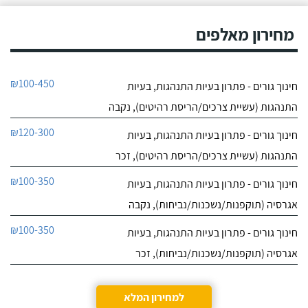
לפיצוח. הייתי מיואש, אבל
9.6
החלטתי לא לוותר
מחירון מאלפים
34
כשנפגשתי עם יוסי.
חוות דעת
גדעון מקסים מקסים,
בית אבות לכלבים ופנסיון חתולים
₪100-450
חינוך גורים - פתרון בעיות התנהגות, בעיות
מרוצה ממנו מאוד! יש לי
לפרטי העסק
חמישה כלבים וכבר ארבע
התנהגות (עשיית צרכים/הריסת רהיטים), נקבה
שנים, כל פעם שיש לי
נסיעה והיעדרות מהבית,
חייג עכשיו
₪120-300
חינוך גורים - פתרון בעיות התנהגות, בעיות
אני שמה אצלו את הכלבים,
הם תמיד מאושרים לראות
התנהגות (עשיית צרכים/הריסת רהיטים), זכר
אותו ומאושרים כשהם
חוזרים הביתה - ממליצה
₪100-350
חינוך גורים - פתרון בעיות התנהגות, בעיות
בחום.
אגרסיה (תוקפנות/נשכנות/נביחות), נקבה
₪100-350
חינוך גורים - פתרון בעיות התנהגות, בעיות
אגרסיה (תוקפנות/נשכנות/נביחות), זכר
למחירון המלא