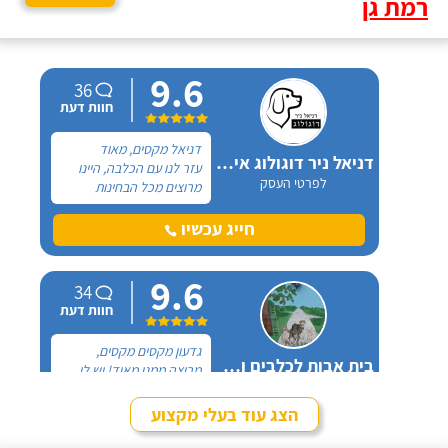
רמת גן
9.6
36
חוות דעת
דניאל מקסים, מאוד
דניאל ניר דוגולוג אילוף כלבים
עזר לנו עם הכלבה, היינו
לפרטי העסק
מרוצים מכל הבחינות
ואנחנו ממליצים בחום. יש
לנו כלבה שהיו לה בעיות
חייג עכשיו
התנהגות שונות וזאת שהכי
הטרידה אותנו הייתה
9.6
אכילה מפח הזבל הביתי.
34
חוות דעת
גדעון מקסים מקסים,
בית אבות לכלבים ופנסיון חתולים
מרוצה ממנו מאוד! יש לי
לפרטי העסק
חמישה כלבים וכבר ארבע
שנים, כל פעם שיש לי
הצג עוד בעלי מקצוע
נסיעה והיעדרות מהבית,
חייג עכשיו
אני שמה אצלו את הכלבים,