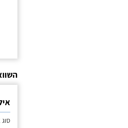
השווא
איל
סוג 