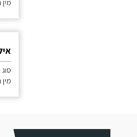
מין 
איל
סוג 
מין 