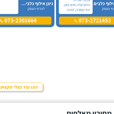
ילוף כלבים
ניצן אילוף כלבים על הכנרת
היחס שלה אישי וחם,
טי העסק
לפרטי העסק
היא קשובה, זמינה
און-ליין לכל שאלה
073-2301664
073-2721453
ובאמת שמגיעות לה
רק מחמאות. אל
אורית פניתי בעקבות
החלטה במשפחה
להביא כלב הביתה,
היא הסבירה לנו בדיוק
במה זה כרוך כדי
שנהיה בטוחים
שאנחנו מוכנים לעשות
את הצעד הזה.
הצג עוד בעלי מקצוע
מחירון מאלפים