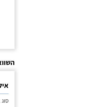
השווא
איל
סוג 