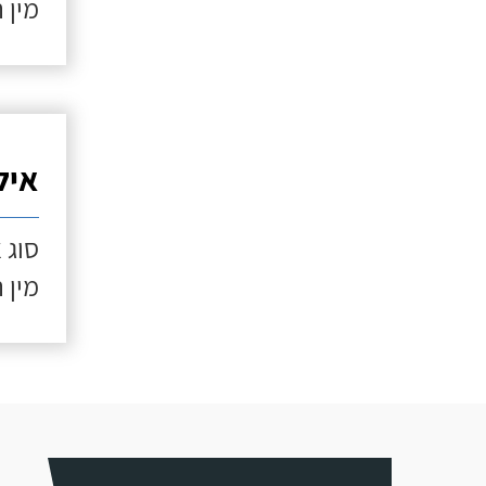
מין 
איל
סוג 
מין 