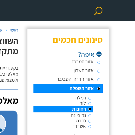
ראשי
אי
סינונים חכמים
השווא
מתקד
איפה?
אזור המרכז
בקטגוריית 
אזור השרון
מאלפי כלבי
אזור חדרה והסביבה
ולמצוא פנס
אזור השפלה
רמלה
מאלפי
לוד
רחובות
נס ציונה
גדרה
אשדוד