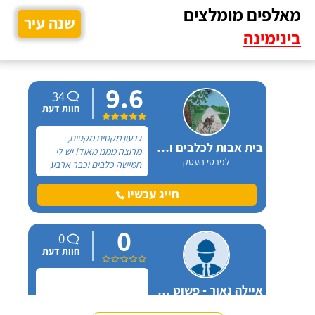
מאלפים מומלצים
שנה עיר
בינימינה
9.6
34
חוות דעת
גדעון מקסים מקסים,
בית אבות לכלבים ופנסיון חתולים
מרוצה ממנו מאוד! יש לי
לפרטי העסק
חמישה כלבים וכבר ארבע
שנים, כל פעם שיש לי
נסיעה והיעדרות מהבית,
חייג עכשיו
אני שמה אצלו את הכלבים,
הם תמיד מאושרים לראות
0
אותו ומאושרים כשהם
0
חוזרים הביתה - ממליצה
חוות דעת
בחום.
איילה נאור - פשוט מאלפת בחיפה
לפרטי העסק