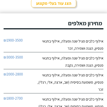
הצג עוד בעלי מקצוע
חייג עכשיו
9.4
מחירון מאלפים
7
חוות דעת
ליאור אדם מקסים,
מקום בטבע בגבעת עדה
₪1900-3500
אילוף כלבים מגיל שנה ומעלה, אילוף בתנאי
יש לו גישה מצויינת לכלבים,
לפרטי העסק
נעזרנו בשירותי הפנסיון שלו
פנסיון, הגנה ושמירה, זכר
מספר פעמים, הוא תמיד
מעניק אהבה ושירות מכל
חייג עכשיו
₪3000-3500
אילוף כלבים מגיל שנה ומעלה, אילוף בתנאי
הלב, בכל הפעמים ששמתי
אצל ליאור את הכלבה שלי,
פנסיון, הגנה ושמירה, נקבה
הייתי מאוד מרוצה, ליאור
הבעלים מצליח להעניק
₪2000-2800
אילוף כלבים מגיל שנה ומעלה, אילוף בתנאי
לכלבים שהות נעימה בזמן
שהייתם בפנסיון, ניתן
פנסיון, משמעת בסיסית (שב, ארצה, אלי, רגלי),
לראות שהכלבה עברה
זכר
חוויה נעימה כי היא חוזרת
רגועה ושקטה - ממליצה
₪1800-2700
אילוף כלבים מגיל שנה ומעלה, אילוף בתנאי
בחום!
פנסיון, משמעת בסיסית (שב, ארצה, אלי, רגלי),