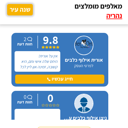
מאלפים מומלצים
שנה עיר
נהריה
9.8
2
חוות דעת
אין על אורית!
אורית אילוף כלבים
היחס שלה אישי וחם, היא
לפרטי העסק
קשובה, זמינה און-ליין לכל
שאלה ובאמת שמגיעות לה
רק מחמאות. אל אורית
חייג עכשיו
פניתי בעקבות החלטה
במשפחה להביא כלב
0
הביתה, היא הסבירה לנו
0
בדיוק במה זה כרוך כדי
חוות דעת
שנהיה בטוחים שאנחנו
מוכנים לעשות את הצעד
הזה.
ניצן אילוף כלבים על הכנרת
לפרטי העסק