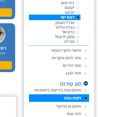
לפר
בית שאן
יקנעם
טבעון
רמת ישי
מגדל העמק
נצרת עילית
כרמיאל
עמק יזרעאל
טבריה
רמי
מישור החוף הצפוני
לפר
אזור חיפה והקריות
אזור הדרום
אזור הנגב
סוג שירות
איטום גגות ביריעות ביטומניות
זיפות גגות
חלבי ר
איטום גג מרוצף
לפר
סיוד גגות