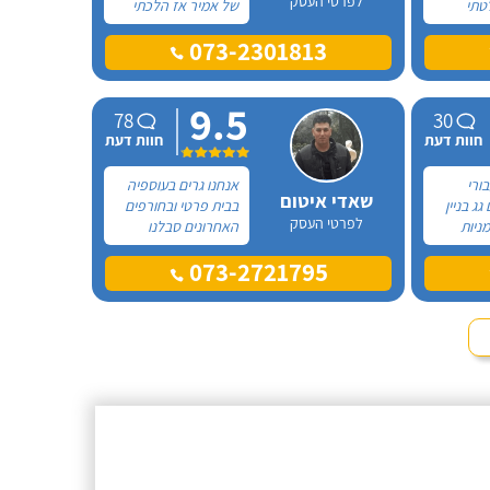
לפרטי העסק
טתי
של אמיר אז הלכתי
 כללי
על זה בכל הכוח!
073-2301813
ריה. את
הזמנתי אותו לצורך
מנחם
תיקוני איטום בגג
ר
הבניין בו אני גרה.
9.5
 בחום רב
78
30
 זה
חוות דעת
חוות דעת
 בחום
בורי
אנחנו גרים בעוספיה
שאדי איטום
גג בניין
בבית פרטי ובחורפים
לפרטי העסק
מניות
האחרונים סבלנו
צועי!
מרטיבות חמורה
073-2721795
דרך
ומנזילות של מי גשמים
ם נתן לי
לתוך הבית והקירות.
חיר הכי
השנה החלטתי לבצע
0
בין כל
עבודת איטום גדולה
0
52
ע האחרים
ולהזמין לשם כך
חוות דעת
חוות דעת
דם כל
חברה מקצועית.
מנים!
 קבלן
דן ביטומן
יה
לפרטי העסק
שלים
ים
י לוקח