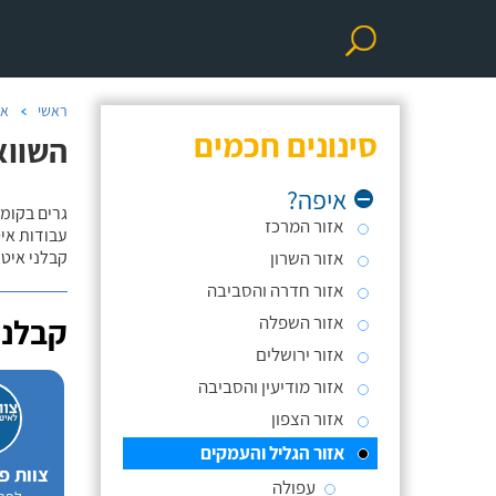
ראשי
אי
סינונים חכמים
השווא
איפה?
גרים בקומה
אזור המרכז
עבודות אי
אזור השרון
קבלני איטו
אזור חדרה והסביבה
אזור השפלה
קבלני
אזור ירושלים
אזור מודיעין והסביבה
אזור הצפון
אזור הגליל והעמקים
צוות פ
עפולה