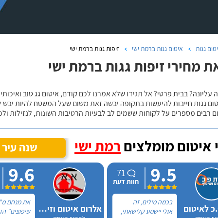
טום גגות
איטום גגות ברמת ישי
זיפות גגות ברמת ישי
ת מחירי זיפות גגות ברמת ישי
 עליונה? בבית פרטי? אל תגידו שלא אמרנו לכם קודם, איטום גג טוב ואיכותי 
טום גגות חייבות להיעשות בתקופה יבשה זאת משום שעל המשטח להיות יבש ל
ם רבים מספרים על לקוחות ששמים לב לבעיות הרטיבות השונות, לנזילות ול
 איטום מומלצים
רמת ישי
שנה עיר
9.6
9.5
71
חוות דעת
בכמה מילים, זה
את מנחם מ"
.כ לאיטום
אלרום איטום וזיפות
אולי יישמע קלישאתי,
שיפוצים" הז