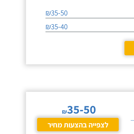
054-3385869
 של
₪35-50
ום אך
מוסא
 סמי".
₪35-40
מעולה,
עבודות
ועם הזמן
 שמדובר
פשר
35-50
₪
לצפייה בהצעות מחיר