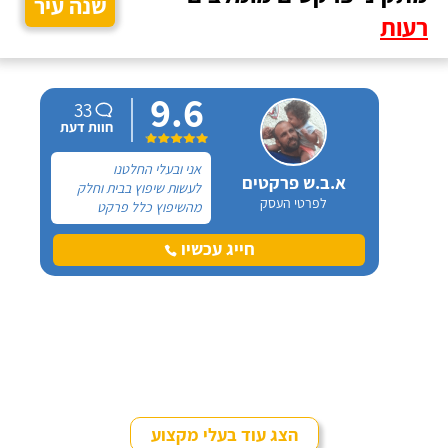
שנה עיר
רעות
9.6
33
חוות דעת
אני ובעלי החלטנו
א.ב.ש פרקטים
לעשות שיפוץ בבית וחלק
לפרטי העסק
מהשיפוץ כלל פרקט
למינציה שיותקן מעל
הריצוף (הישן) הקיים. קנינו
חייג עכשיו
את הפרקט מחנות חיצונית
שהמליצה לנו על ארז,
שיבצע את עבודת ההתקנה.
הצג עוד בעלי מקצוע