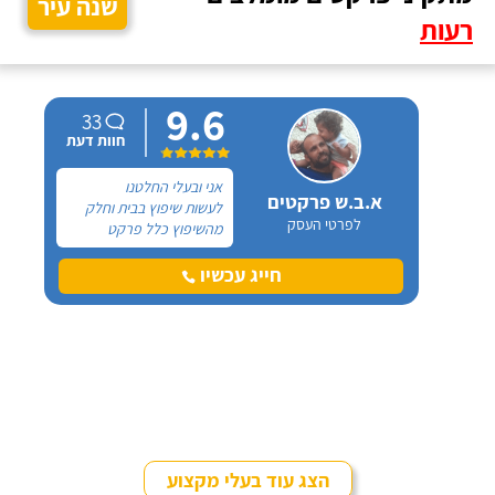
שנה עיר
רעות
9.6
33
חוות דעת
אני ובעלי החלטנו
א.ב.ש פרקטים
לעשות שיפוץ בבית וחלק
לפרטי העסק
מהשיפוץ כלל פרקט
למינציה שיותקן מעל
הריצוף (הישן) הקיים. קנינו
חייג עכשיו
את הפרקט מחנות חיצונית
שהמליצה לנו על ארז,
שיבצע את עבודת ההתקנה.
הצג עוד בעלי מקצוע