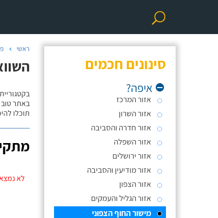
ראשי
פר
סינונים חכמים
השווא
איפה?
בקטגוריית
אזור המרכז
באתר טוב ת
אזור השרון
תוכלו להי
אזור חדרה והסביבה
אזור השפלה
מתקינ
אזור ירושלים
אזור מודיעין והסביבה
לא נמצאו
אזור הצפון
אזור הגליל והעמקים
מישור החוף הצפוני