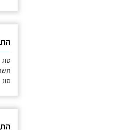
התק
סוג 
תשתי
סוג 
התק