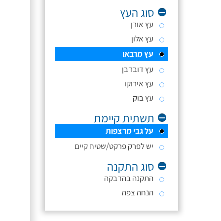
סוג העץ
עץ אורן
עץ אלון
עץ מרבאו
עץ דובדבן
עץ אירוקו
עץ בוק
תשתית קיימת
על גבי מרצפות
יש לפרק פרקט/שטיח קיים
סוג התקנה
התקנה בהדבקה
הנחה צפה