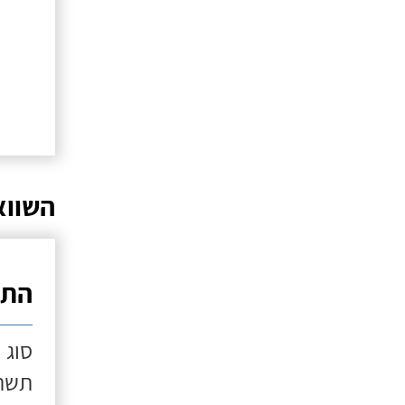
השווא
התק
סוג 
תשתי