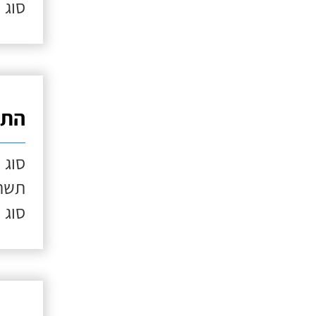
סוג 
התק
סוג 
תשתי
סוג 