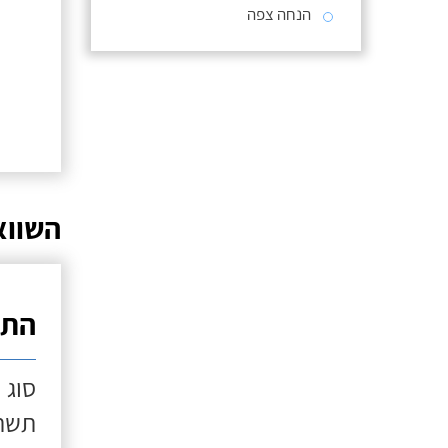
הנחה צפה
השווא
התק
סוג 
תשתי