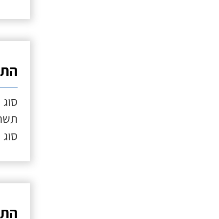
התק
סוג 
תשתי
סוג 
התק