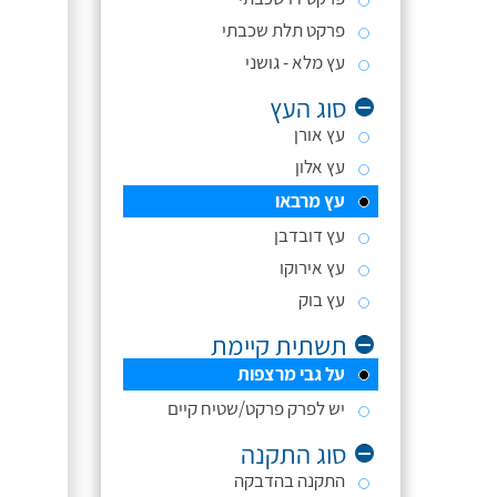
פרקט תלת שכבתי
עץ מלא - גושני
סוג העץ
עץ אורן
עץ אלון
עץ מרבאו
עץ דובדבן
עץ אירוקו
עץ בוק
תשתית קיימת
על גבי מרצפות
יש לפרק פרקט/שטיח קיים
סוג התקנה
התקנה בהדבקה