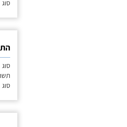
סוג 
התק
סוג 
תשתי
סוג 