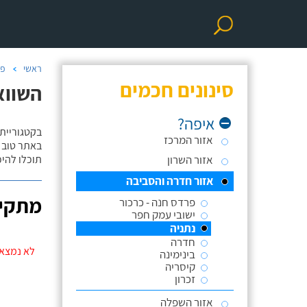
ראשי
פר
סינונים חכמים
השווא
איפה?
בקטגוריית
אזור המרכז
באתר טוב ת
אזור השרון
תוכלו להי
אזור חדרה והסביבה
מתקינ
פרדס חנה - כרכור
ישובי עמק חפר
נתניה
חדרה
לא נמצאו
בינימינה
קיסריה
זכרון
אזור השפלה