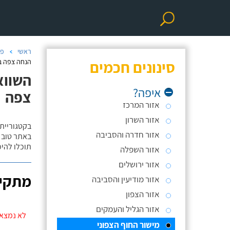
ראשי
פר
סינונים חכמים
הנחה צפה במ
השווא
איפה?
צפה
אזור המרכז
אזור השרון
בקטגוריית
אזור חדרה והסביבה
באתר טוב ת
תוכלו להי
אזור השפלה
אזור ירושלים
מתקינ
אזור מודיעין והסביבה
אזור הצפון
אזור הגליל והעמקים
לא נמצאו
מישור החוף הצפוני