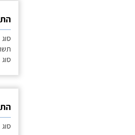
התק
סוג 
תשתי
סוג 
התק
סוג 