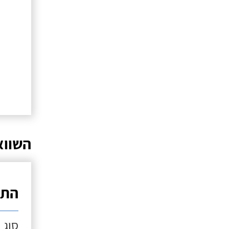
השווא
התק
סוג 