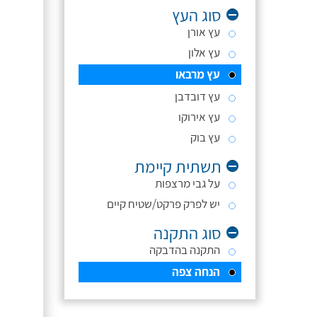
סוג העץ
עץ אורן
עץ אלון
עץ מרבאו
עץ דובדבן
עץ אירוקו
עץ בוק
תשתית קיימת
על גבי מרצפות
יש לפרק פרקט/שטיח קיים
סוג התקנה
התקנה בהדבקה
הנחה צפה