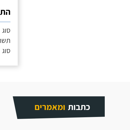
התק
סוג 
תשתי
סוג 
כתבות
ומאמרים