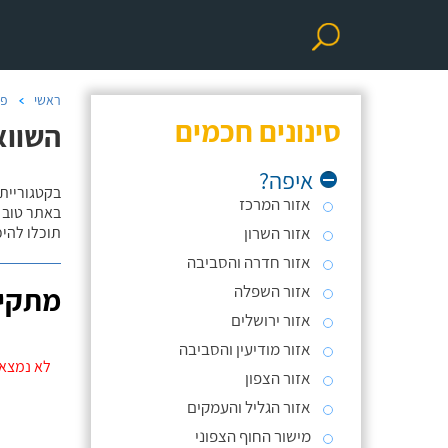
ראשי
פר
סינונים חכמים
השווא
איפה?
בקטגוריית
אזור המרכז
באתר טוב ת
אזור השרון
תוכלו להי
אזור חדרה והסביבה
אזור השפלה
מתקינ
אזור ירושלים
אזור מודיעין והסביבה
לא נמצאו
אזור הצפון
אזור הגליל והעמקים
מישור החוף הצפוני