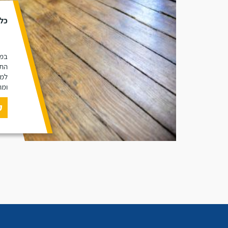
כל 
במא
התכ
למי
ומה
ק