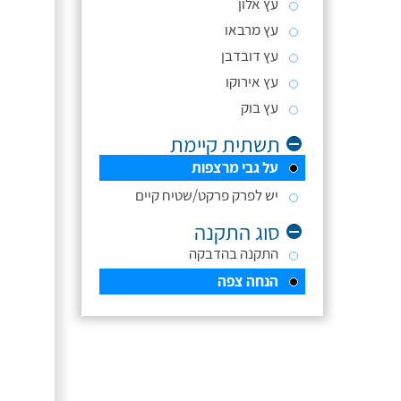
עץ אלון
עץ מרבאו
עץ דובדבן
עץ אירוקו
עץ בוק
תשתית קיימת
על גבי מרצפות
יש לפרק פרקט/שטיח קיים
סוג התקנה
התקנה בהדבקה
הנחה צפה