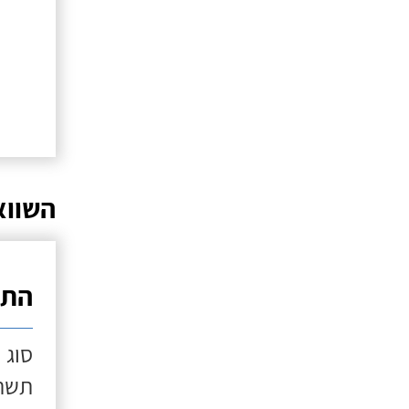
השווא
התק
סוג 
תשתי