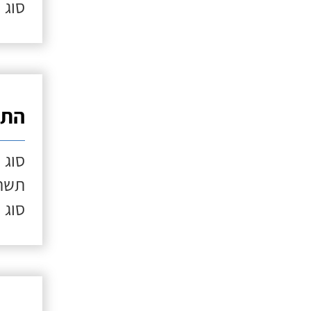
סוג 
התק
סוג 
תשתי
סוג 