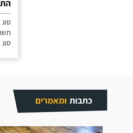
התק
סוג 
תשתי
סוג 
כתבות
ומאמרים