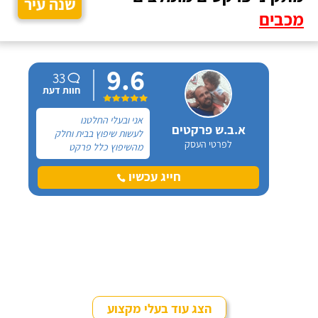
שנה עיר
מכבים
9.6
33
חוות דעת
אני ובעלי החלטנו
א.ב.ש פרקטים
לעשות שיפוץ בבית וחלק
לפרטי העסק
מהשיפוץ כלל פרקט
למינציה שיותקן מעל
הריצוף (הישן) הקיים. קנינו
חייג עכשיו
את הפרקט מחנות חיצונית
שהמליצה לנו על ארז,
שיבצע את עבודת ההתקנה.
הצג עוד בעלי מקצוע