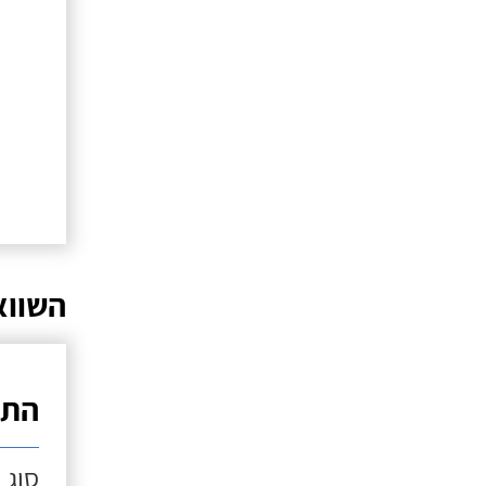
השווא
התק
סוג 