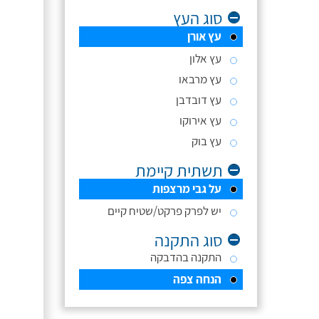
סוג העץ
עץ אורן
עץ אלון
עץ מרבאו
עץ דובדבן
עץ אירוקו
עץ בוק
תשתית קיימת
על גבי מרצפות
יש לפרק פרקט/שטיח קיים
סוג התקנה
התקנה בהדבקה
הנחה צפה