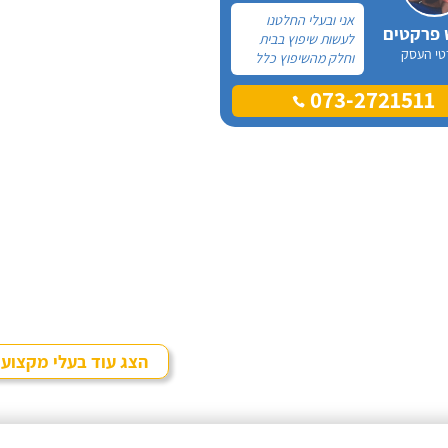
אני ובעלי החלטנו
 פרקטים
לעשות שיפוץ בבית
טי העסק
וחלק מהשיפוץ כלל
פרקט למינציה שיותקן
073-2721511
מעל הריצוף (הישן)
הקיים. קנינו את
הפרקט מחנות
חיצונית שהמליצה לנו
על ארז, שיבצע את
עבודת ההתקנה.
הצג עוד בעלי מקצוע