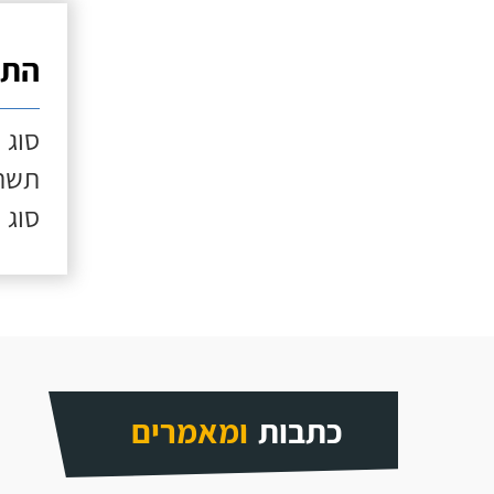
התק
סוג 
תשתי
סוג 
כתבות
ומאמרים