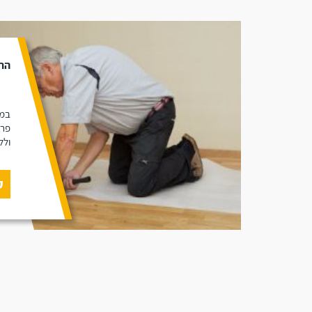
הת
במא
פרק
ולל
ק