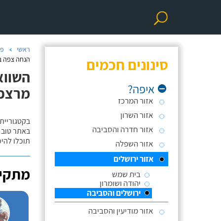
ראשי
פר
סינונים חכמים
הנחה צפה בי
השווא
איפה?
מרצפו
אזור המרכז
אזור השרון
בקטגוריית
אזור חדרה והסביבה
באתר טוב ת
תוכלו להי
אזור השפלה
אזור ירושלים
מתקינ
בית שמש
יהודה ושומרון
ירושלים והסביבה
אזור מודיעין והסביבה