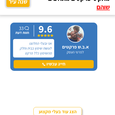
שנה עיר
שוהם
9.6
33
חוות דעת
אני ובעלי החלטנו
א.ב.ש פרקטים
לעשות שיפוץ בבית וחלק
לפרטי העסק
מהשיפוץ כלל פרקט
למינציה שיותקן מעל
הריצוף (הישן) הקיים. קנינו
חייג עכשיו
את הפרקט מחנות חיצונית
שהמליצה לנו על ארז,
שיבצע את עבודת ההתקנה.
הצג עוד בעלי מקצוע