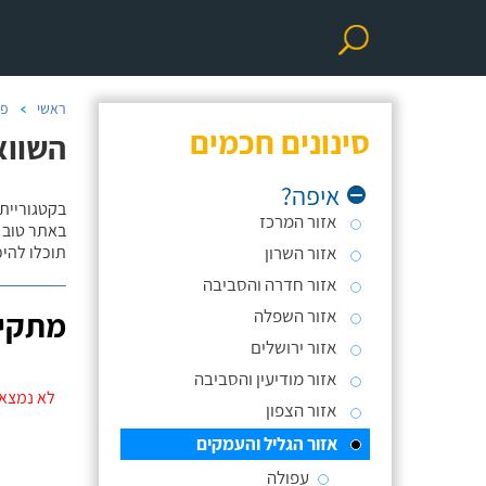
ראשי
פר
סינונים חכמים
השווא
איפה?
בקטגוריית
אזור המרכז
באתר טוב ת
אזור השרון
תוכלו להי
אזור חדרה והסביבה
אזור השפלה
מתקינ
אזור ירושלים
אזור מודיעין והסביבה
לא נמצאו
אזור הצפון
אזור הגליל והעמקים
עפולה