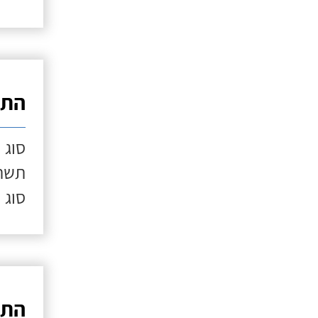
התק
סוג 
תשתי
סוג 
התק