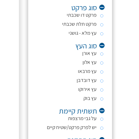
סוג פרקט
פרקט דו שכבתי
פרקט תלת שכבתי
עץ מלא - גושני
סוג העץ
עץ אורן
עץ אלון
עץ מרבאו
עץ דובדבן
עץ אירוקו
עץ בוק
תשתית קיימת
על גבי מרצפות
יש לפרק פרקט/שטיח קיים