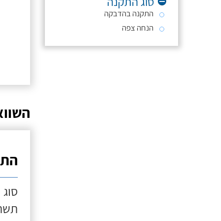
סוג התקנה
התקנה בהדבקה
הנחה צפה
השווא
התק
סוג 
תשתי