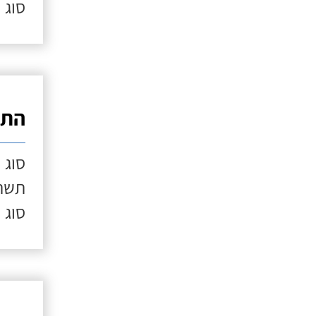
סוג 
התק
סוג 
תשתי
סוג 