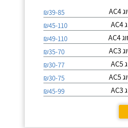
AC
₪39-85
A
₪45-110
AC
₪49-110
AC
₪35-70
A
₪30-77
AC
₪30-75
A
₪45-99