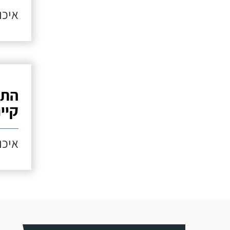
איכות
התק
קיי
איכות