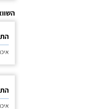
השווא
התק
איכות
התק
איכות