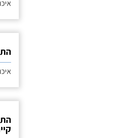
איכות
התק
איכות
התק
קיי