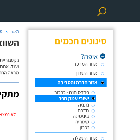
ראשי
פר
סינונים חכמים
השווא
איפה?
אזור המרכז
ועוד. אתם
אזור השרון
מראה החדר
אזור חדרה והסביבה
מתקינ
פרדס חנה - כרכור
ישובי עמק חפר
נתניה
חדרה
לא נמצאו
בינימינה
קיסריה
זכרון
אזור השפלה