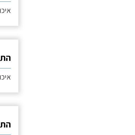
איכות
התק
איכות
התק