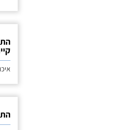
התק
קיי
איכות
התק