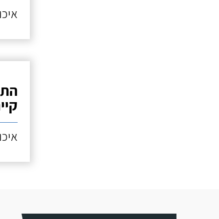
איכות
התק
קיי
איכות