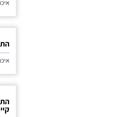
איכות
התק
איכות
התק
קיי