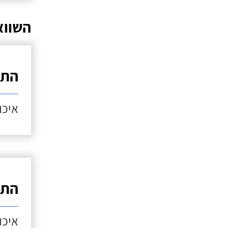
השווא
התק
איכות
התק
איכות