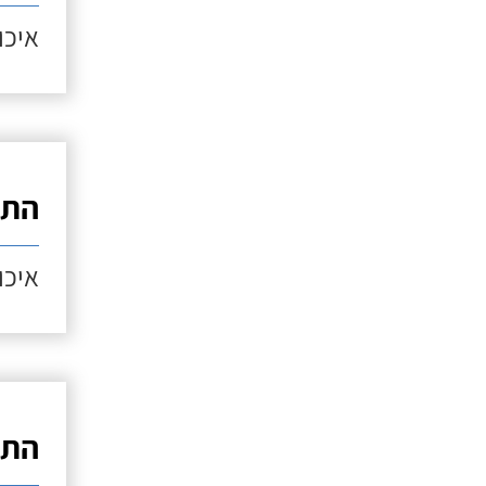
איכות
התק
איכות
התק