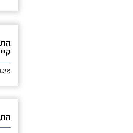
התק
קיי
איכות
התק