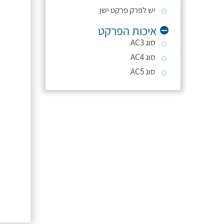
יש לפרק פרקט ישן
איכות הפרקט
סוג AC3
סוג AC4
סוג AC5