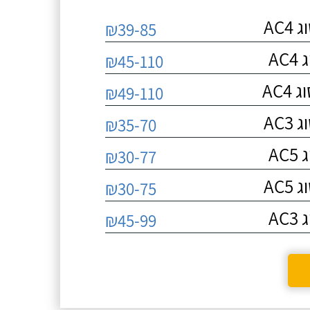
AC
₪39-85
A
₪45-110
AC
₪49-110
AC
₪35-70
A
₪30-77
AC
₪30-75
A
₪45-99