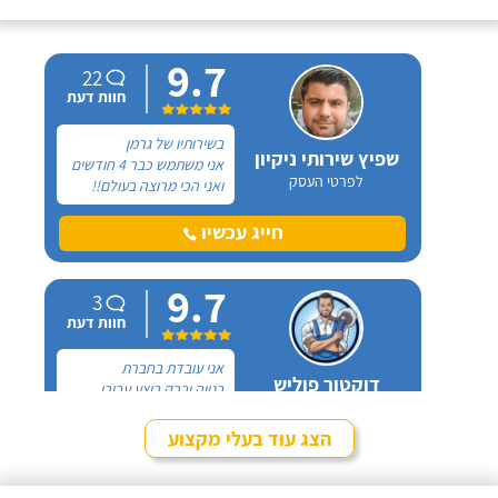
9.7
22
חוות דעת
בשירותיו של גרמן
שפיץ שירותי ניקיון
אני משתמש כבר 4 חודשים
לפרטי העסק
ואני הכי מרוצה בעולם!!
הגעתי אליו דרך כרטיס
ביקור שהיה בתיבת הדואר
חייג עכשיו
בבניין בו אני מתגורר, בתור
ועד הבניין חיפשתי חברת
9.7
ניקיון לתחזוקת הבניין,
3
פניתי לגרמן ואחרי
חוות דעת
שקיבלתי הצעה הוגנת
סגרנו תחילת עבודה.
אני עובדת בחברת
דוקטור פוליש
בנייה וברק ביצע עבורי
לפרטי העסק
בעבר ניקיון בדירה שלי
והייתי מאוד מרוצה! בדקתי
הצג עוד בעלי מקצוע
אותו בכל פרמטר והוא
חייג עכשיו
הוכיח שהוא הטוב ביותר!
לכן, עד היום אני ממליצה