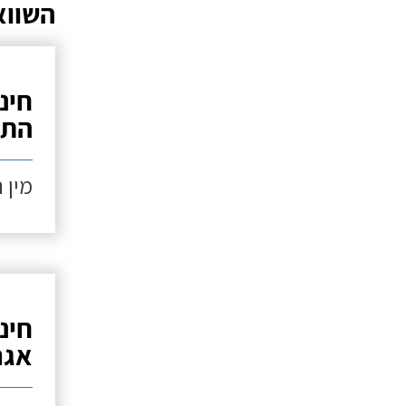
השווא
חינ
התנ
מין 
חינ
אגר