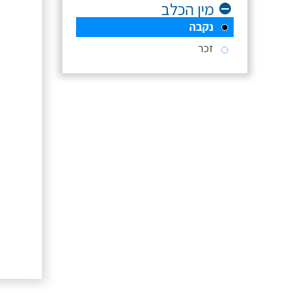
מין הכלב
נקבה
זכר