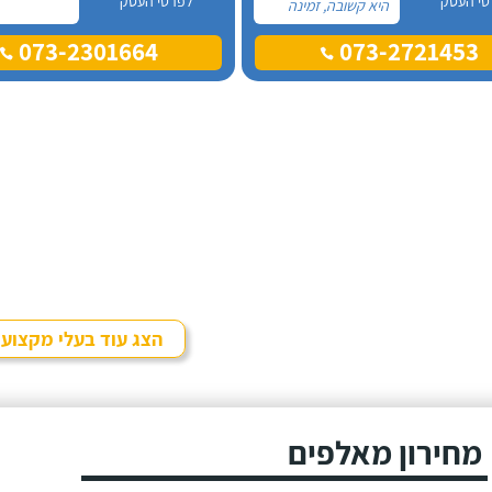
טי העסק
לפרטי העסק
היא קשובה, זמינה
און-ליין לכל שאלה
073-2301664
073-2721453
ובאמת שמגיעות לה
רק מחמאות. אל
אורית פניתי בעקבות
החלטה במשפחה
להביא כלב הביתה,
היא הסבירה לנו בדיוק
במה זה כרוך כדי
שנהיה בטוחים
שאנחנו מוכנים לעשות
את הצעד הזה.
הצג עוד בעלי מקצוע
מחירון מאלפים