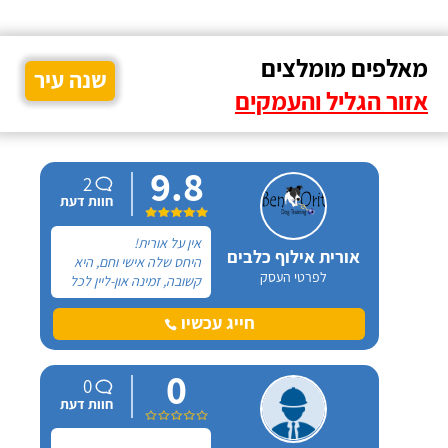
מאלפים מומלצים
שנה עיר
אזור הגליל והעמקים
9.8
2
חוות דעת
אין על אורית!
אורית אילוף כלבים
היחס שלה אישי וחם, היא
לפרטי העסק
קשובה, זמינה און-ליין לכל
שאלה ובאמת שמגיעות לה
רק מחמאות. אל אורית
חייג עכשיו
פניתי בעקבות החלטה
במשפחה להביא כלב
0
הביתה, היא הסבירה לנו
0
בדיוק במה זה כרוך כדי
חוות דעת
שנהיה בטוחים שאנחנו
מוכנים לעשות את הצעד