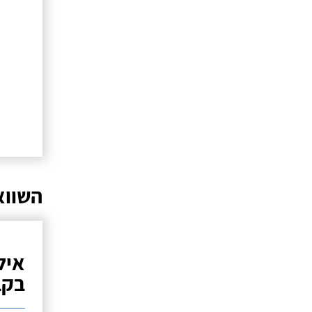
השווא
איל
בקב