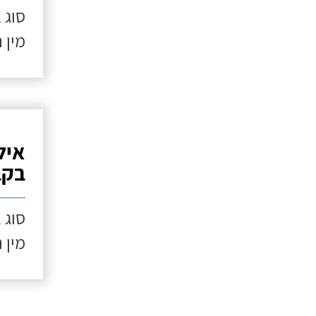
סוג 
מין 
איל
בקב
סוג 
מין 