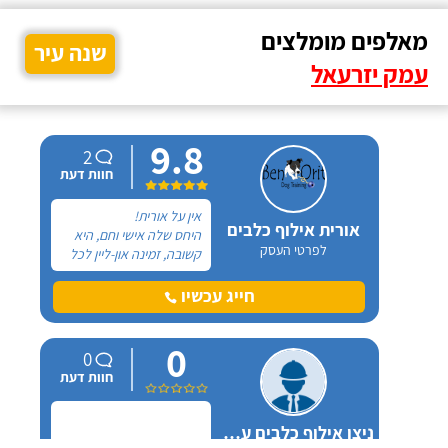
מאלפים מומלצים
שנה עיר
עמק יזרעאל
9.8
2
חוות דעת
אין על אורית!
אורית אילוף כלבים
היחס שלה אישי וחם, היא
לפרטי העסק
קשובה, זמינה און-ליין לכל
שאלה ובאמת שמגיעות לה
רק מחמאות. אל אורית
חייג עכשיו
פניתי בעקבות החלטה
במשפחה להביא כלב
0
הביתה, היא הסבירה לנו
0
בדיוק במה זה כרוך כדי
חוות דעת
שנהיה בטוחים שאנחנו
מוכנים לעשות את הצעד
הזה.
ניצן אילוף כלבים על הכנרת