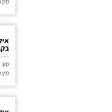
מין 
איל
בקב
סוג 
מין 