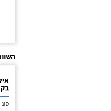
השווא
איל
בקב
סוג 