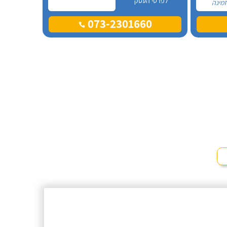
לפרטי העסק
זמינה
 שאלה
073-2301660
ות לה
 אל
 בעקבות
פחה
ביתה,
לנו בדיוק
 כדי
ם
ים לעשות
ה.