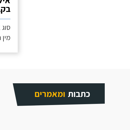
איל
בקב
סוג 
מין 
כתבות
ומאמרים