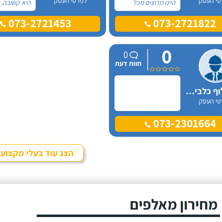
טי העסק
לפרטי העסק
היינו מרוצים מכל
היא קשובה, 
הבחינות ואנחנו
און-ליין לכל
073-2721453
073-2721822
ממליצים בחום. יש לנו
ובאמת שמגיע
כלבה שהיו לה בעיות
רק מחמאות.
התנהגות שונות וזאת
אורית פניתי
0
שהכי הטרידה אותנו
החלטה במש
0
הייתה אכילה מפח
להביא כלב ה
חוות דעת
הזבל הביתי.
היא הסבירה 
במה זה כרוך
שנהיה בטוחי
ניצן אילוף כלבים על הכנרת
שאנחנו מוכנ
טי העסק
את הצעד הז
073-2301664
הצג עוד בעלי מקצוע
מחירון מאלפים