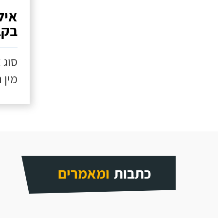
איל
בקב
סוג 
מין 
כתבות
ומאמרים