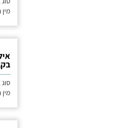
סוג 
מין 
איל
בקב
סוג 
מין 