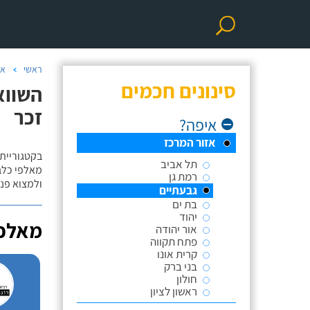
ראשי
אי
סינונים חכמים
השווא
זכר
איפה?
אזור המרכז
בקטגוריית 
תל אביב
מאלפי כלבי
רמת גן
ולמצוא פנס
גבעתיים
בת ים
יהוד
מאלפי
אור יהודה
פתח תקווה
קרית אונו
בני ברק
חולון
ראשון לציון