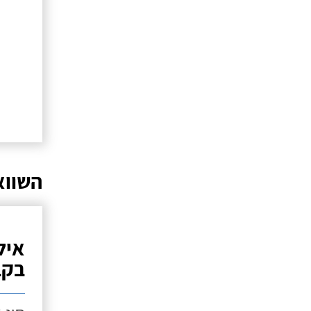
השווא
איל
בקב