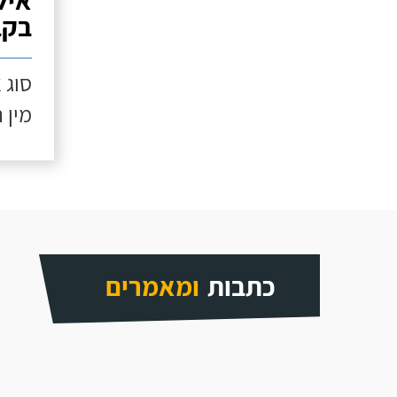
איל
בקב
סוג 
מין 
כתבות
ומאמרים