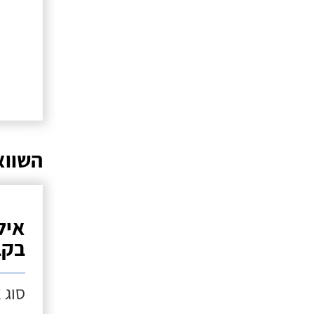
השווא
איל
בקב
סוג 