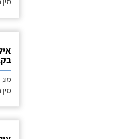
מין 
איל
בקב
סוג 
מין 