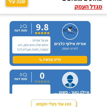
שנה עיר
מגדל העמק
9.8
2
חוות דעת
אין על אורית!
אורית אילוף כלבים
היחס שלה אישי וחם, היא
לפרטי העסק
קשובה, זמינה און-ליין לכל
שאלה ובאמת שמגיעות לה
רק מחמאות. אל אורית
חייג עכשיו
פניתי בעקבות החלטה
במשפחה להביא כלב
0
הביתה, היא הסבירה לנו
0
בדיוק במה זה כרוך כדי
חוות דעת
שנהיה בטוחים שאנחנו
מוכנים לעשות את הצעד
הזה.
איילה נאור - פשוט מאלפת בחיפה
לפרטי העסק
הצג עוד בעלי מקצוע