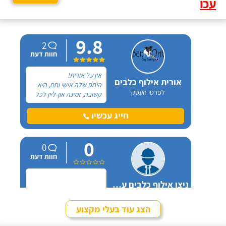
עכו
9.8
2
חוות דעת
אין על אורית!
אורית אילוף כלבים
היחס שלה אישי וחם, היא
לפרטי העסק
קשובה, זמינה און-ליין לכל
שאלה ובאמת שמגיעות לה
רק מחמאות. אל אורית
חייג עכשיו
פניתי בעקבות החלטה
במשפחה להביא כלב
0
הביתה, היא הסבירה לנו
0
בדיוק במה זה כרוך כדי
חוות דעת
שנהיה בטוחים שאנחנו
מוכנים לעשות את הצעד
הזה.
ניצן אילוף כלבים על הכנרת
לפרטי העסק
הצג עוד בעלי מקצוע
חייג עכשיו