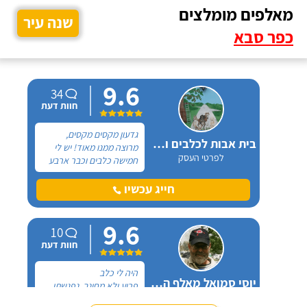
מאלפים מומלצים
שנה עיר
כפר סבא
9.6
34
חוות דעת
גדעון מקסים מקסים,
בית אבות לכלבים ופנסיון חתולים
מרוצה ממנו מאוד! יש לי
לפרטי העסק
חמישה כלבים וכבר ארבע
שנים, כל פעם שיש לי
נסיעה והיעדרות מהבית,
חייג עכשיו
אני שמה אצלו את הכלבים,
הם תמיד מאושרים לראות
9.6
אותו ומאושרים כשהם
10
חוזרים הביתה - ממליצה
חוות דעת
בחום.
היה לי כלב
יוסי סמואל מאלף הכלבים
פרוע ולא מחונך. נפגשתי
לפרטי העסק
עם מספר מאלפים שטענו