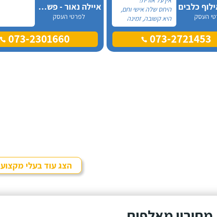
ילוף כלבים
איילה נאור - פשוט מאלפת בחיפה
היחס שלה אישי וחם,
טי העסק
לפרטי העסק
היא קשובה, זמינה
און-ליין לכל שאלה
073-2301660
073-2721453
ובאמת שמגיעות לה
רק מחמאות. אל
אורית פניתי בעקבות
החלטה במשפחה
להביא כלב הביתה,
היא הסבירה לנו בדיוק
במה זה כרוך כדי
שנהיה בטוחים
שאנחנו מוכנים לעשות
את הצעד הזה.
הצג עוד בעלי מקצוע
מחירון מאלפים