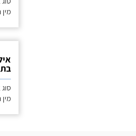
סוג 
מין 
איל
בתנ
סוג 
מין 