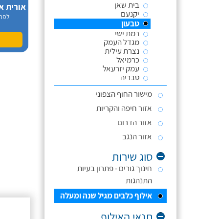
בית שאן
אורית א
יקנעם
לפר
טבעון
רמת ישי
מגדל העמק
נצרת עילית
כרמיאל
עמק יזרעאל
טבריה
מישור החוף הצפוני
אזור חיפה והקריות
אזור הדרום
אזור הנגב
סוג שירות
חינוך גורים - פתרון בעיות
התנהגות
אילוף כלבים מגיל שנה ומעלה
תנאי האילוף