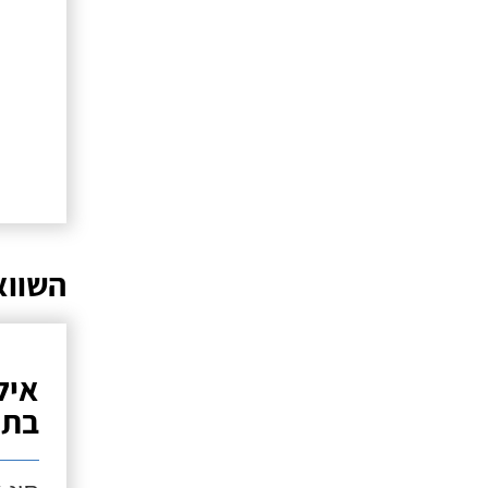
השווא
איל
בתנ