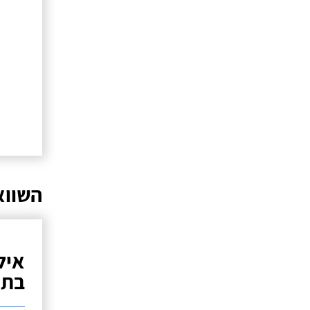
השווא
איל
בתנ