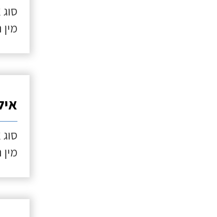
סוג 
מין 
איל
סוג 
מין 