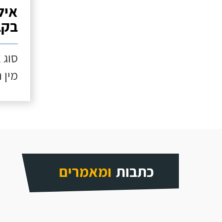
איל
בקב
סוג 
מין 
כתבות
ומאמרים