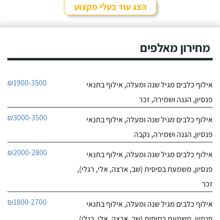
שאלה ובאמת שמגיעות לה
הצג עוד בעלי מקצוע
רק מחמאות. אל אורית
חייג עכשיו
פניתי בעקבות החלטה
במשפחה להביא כלב
0
הביתה, היא הסבירה לנו
מחירון מאלפים
0
בדיוק במה זה כרוך כדי
חוות דעת
שנהיה בטוחים שאנחנו
מוכנים לעשות את הצעד
הזה.
איילה נאור - פשוט מאלפת בחיפה
₪1900-3500
אילוף כלבים מגיל שנה ומעלה, אילוף בתנאי
לפרטי העסק
פנסיון, הגנה ושמירה, זכר
חייג עכשיו
₪3000-3500
אילוף כלבים מגיל שנה ומעלה, אילוף בתנאי
פנסיון, הגנה ושמירה, נקבה
0
0
₪2000-2800
אילוף כלבים מגיל שנה ומעלה, אילוף בתנאי
חוות דעת
פנסיון, משמעת בסיסית (שב, ארצה, אלי, רגלי),
ניצן אילוף כלבים על הכנרת
זכר
לפרטי העסק
₪1800-2700
אילוף כלבים מגיל שנה ומעלה, אילוף בתנאי
חייג עכשיו
פנסיון, משמעת בסיסית (שב, ארצה, אלי, רגלי),