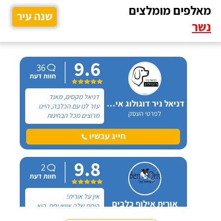
מאלפים מומלצים
שנה עיר
נשר
9.6
36
חוות דעת
דניאל מקסים, מאוד
דניאל ניר דוגולוג אילוף כלבים
עזר לנו עם הכלבה, היינו
לפרטי העסק
מרוצים מכל הבחינות
ואנחנו ממליצים בחום. יש
לנו כלבה שהיו לה בעיות
חייג עכשיו
התנהגות שונות וזאת שהכי
הטרידה אותנו הייתה
9.8
אכילה מפח הזבל הביתי.
2
חוות דעת
אין על אורית!
אורית אילוף כלבים
היחס שלה אישי וחם, היא
לפרטי העסק
קשובה, זמינה און-ליין לכל