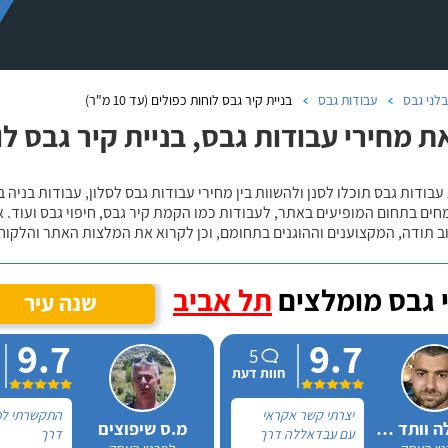
לני גבס
עבודות גבס
בניית קיר גבס לוחות כפולים (עד 10 מ"ר)
 מחירי עבודות גבס, בניית קיר גבס לוחות כ
עבודות גבס תוכלו לסנן ולהשוות בין מחירי עבודות גבס לסלון, עבודות בניה
ים בתחום המופיעים באתר, לעבודות כמו הקמת קיר גבס, חיפוי גבס ועוד. א
ב תודה, המקצוענים וההוגנים בתחומם, וכן לקרוא את המלצות האתר והלקוח
 גבס מומלצים
תל אביב
שנה עיר
9.7
9.7
5
חוות דעת
יצרתי קשר אקראי
התקשרתי למ
עבדאללה וותד שיפוצים
מ.ס שיפוצים
עם עבדאללה דרך
דרך