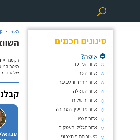
ראשי
קב
סינונים חכמים
השוואת
איפה?
בקטגוריית 
אזור המרכז
מיטב המומח
אזור השרון
של אתר טו
אזור חדרה והסביבה
אזור השפלה
קבלני
אזור ירושלים
אזור מודיעין והסביבה
אזור הצפון
אזור הגליל והעמקים
מישור החוף הצפוני