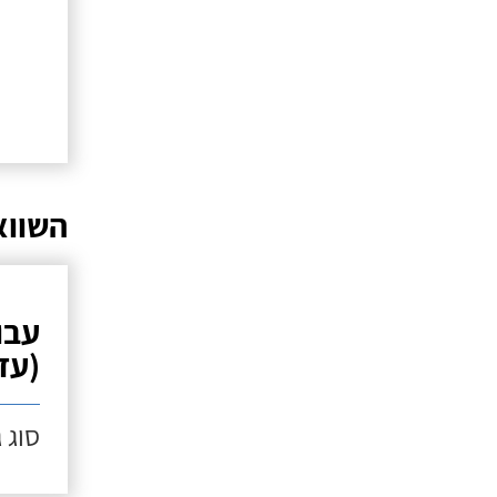
השווא
עבו
(עד 10 מ"
סוג 