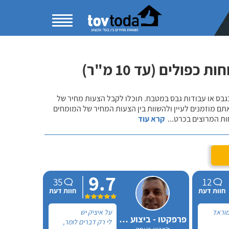
פולים (עד 10 מ"ר)
 בגבס או עבודות גבס במטבח. תוכלו לקבל הצעות מחיר של
תם מוזמנים לעיין ולהשוות בין הצעות המחיר של המומחים
ות המרוצים בכרט
...
קרא עוד
9.7
35
12
חוות דעת
חוות דעת
וראד
על איציק יש
פרפקטו - ביצוע עבודות בנייה
לי רק דברים לומר,