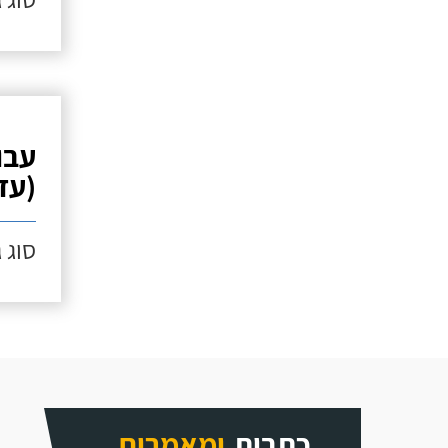
עבו
(עד 10 מ"
סוג 
כתבות
ומאמרים