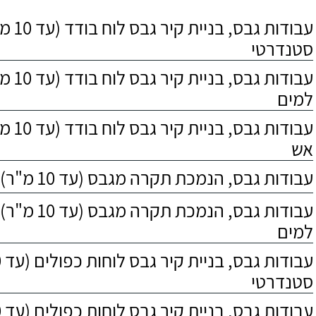
073-2301827
073-2421923
ולצבוע את הקירות
באופן פרטי מ
עבודות גבס
מבחוץ, לאחרונה
עבודות של ה
הייתה לנו רטיבות
דודים ותיקונ
סטנדרטי
בבית ואפריים קילף
בפרויקטים שב
אותה ויצר רף מים כדי
עבודות ג
למנוע את חדירתם.
למים
עבודות ג
אש
עבודות גבס, הנמכת תקרה מגבס (עד 10 מ"ר), גבס סטנדרטי
עבודות גבס, הנמכת
למים
סטנדרטי