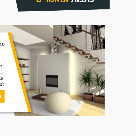
עבו
במא
גבס
הבי
לבצ
ק