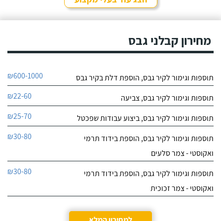
חוות דעת
אין על מיקי!
מיקי שיפוצים ואינסטלציה
מדובר בבחור אחראי ובעל
מחירון קבלני גבס
לפרטי העסק
מקצוע משכמו ומעלה,
מרוצה מאוד! מיקי עשה
עבודות שיפוצים נרחבות גם
חייג עכשיו
בבית של אמא שלי ואח"כ
₪600-1000
תוספות וגימור לקיר גבס, הוספת דלת בקיר גבס
מכיוון שהיינו מרוצים עשה
9.4
עבודות שיפוץ אצל אחותי
46
₪22-60
בבית.
תוספות וגימור לקיר גבס, צביעה
חוות דעת
₪25-70
תוספות וגימור לקיר גבס, ביצוע עבודות שפכטל
בביקור אצל חבר
קורן שיפוצים
ראיתי עבודת שיפוץ יפה
₪30-80
תוספות וגימור לקיר גבס, הוספת בידוד תרמי
לפרטי העסק
שנעשתה אצלו, מבירורים
עלה שמו של בני מקורן
ואקוסטי - צמר סלעים
שיפוצים. לאחר שיחה עם
חייג עכשיו
בני התיישבנו לתכנונים
₪30-80
תוספות וגימור לקיר גבס, הוספת בידוד תרמי
ותיאום ציפיות. בני תרם
9.7
בשלב התכנון רבות מניסיונו
ואקוסטי - צמר זכוכית
10
המקצועי וכך גם סוכם
חוות דעת
המחיר עבור השיפוץ.
למחירון המלא
הקשר שלנו עם