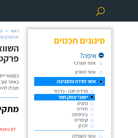
ראשי
פר
סינונים חכמים
יש לפרק פרק
השווא
איפה?
פרקט/
אזור המרכז
אזור השרון
בקטגוריית
אזור חדרה והסביבה
באתר טוב ת
תוכלו להי
פרדס חנה - כרכור
ישובי עמק חפר
נתניה
מתקינ
חדרה
בינימינה
קיסריה
זכרון
לא נמצאו
אזור השפלה