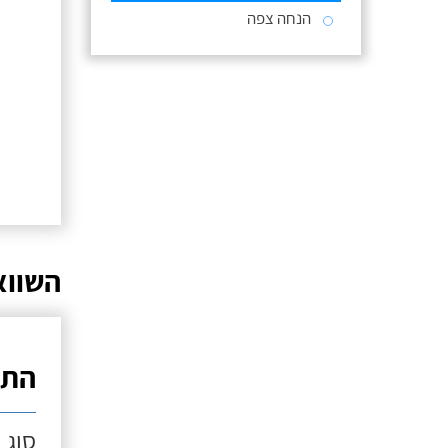
הנחה צפה
השווא
התק
סוג 