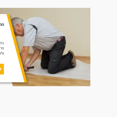
הת
במא
פרק
ולל
ק