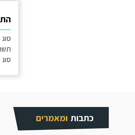
התק
סוג 
תשתי
סוג 
כתבות
ומאמרים