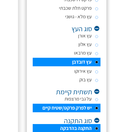
פרקט תלת שכבתי
עץ מלא - גושני
סוג העץ
עץ אורן
עץ אלון
עץ מרבאו
עץ דובדבן
עץ אירוקו
עץ בוק
תשתית קיימת
על גבי מרצפות
יש לפרק פרקט/שטיח קיים
סוג התקנה
התקנה בהדבקה