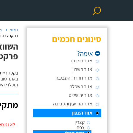
ראשי
פר
סינונים חכמים
התקנה בהדב
השווא
איפה?
פרקט/
אזור המרכז
אזור השרון
בקטגוריית
אזור חדרה והסביבה
באתר טוב ת
תוכלו להי
אזור השפלה
אזור ירושלים
מתקינ
אזור מודיעין והסביבה
אזור הצפון
קצרין
לא נמצאו
צפת