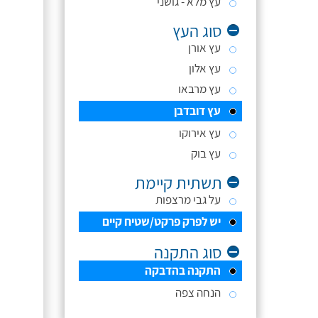
עץ מלא - גושני
סוג העץ
עץ אורן
עץ אלון
עץ מרבאו
עץ דובדבן
עץ אירוקו
עץ בוק
תשתית קיימת
על גבי מרצפות
יש לפרק פרקט/שטיח קיים
סוג התקנה
התקנה בהדבקה
הנחה צפה