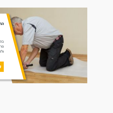
הת
במא
פרק
ולל
ק