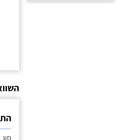
השווא
התק
סוג 