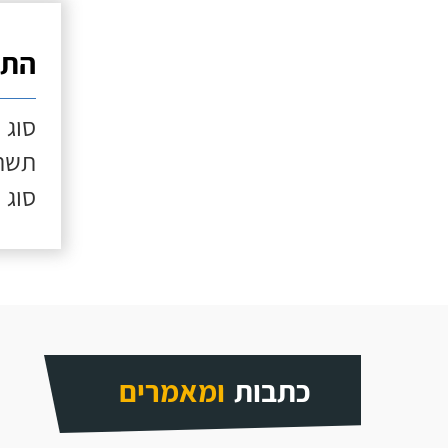
התק
סוג 
תשתי
סוג 
כתבות
ומאמרים