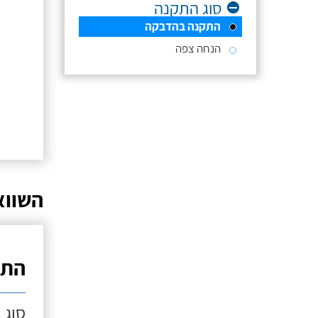
סוג התקנה
התקנה בהדבקה
הנחה צפה
השווא
התק
סוג 