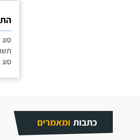
התק
סוג 
תשתי
סוג 
כתבות
ומאמרים