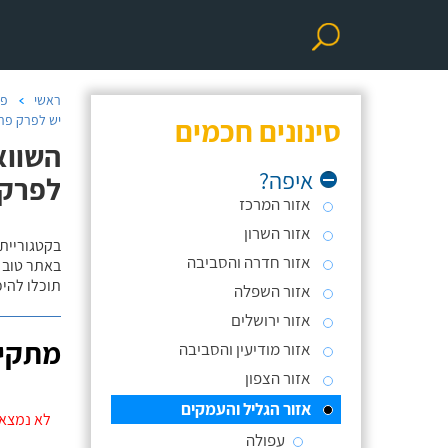
ראשי
פר
סינונים חכמים
יש לפרק פרק
השווא
איפה?
לפרק 
אזור המרכז
אזור השרון
בקטגוריית
אזור חדרה והסביבה
באתר טוב ת
תוכלו להי
אזור השפלה
אזור ירושלים
מתקינ
אזור מודיעין והסביבה
אזור הצפון
אזור הגליל והעמקים
לא נמצאו
עפולה