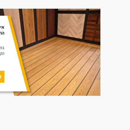
איל
ההב
במא
הקי
ק