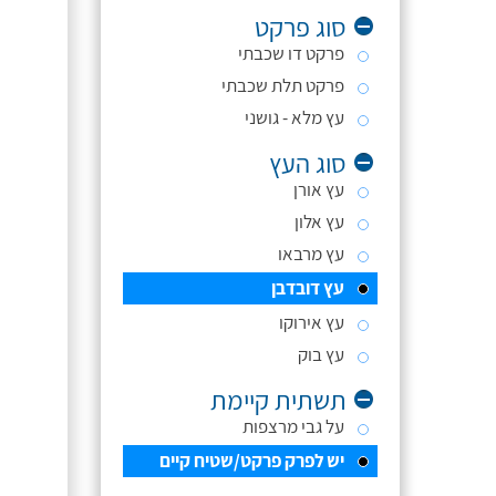
סוג פרקט
פרקט דו שכבתי
פרקט תלת שכבתי
עץ מלא - גושני
סוג העץ
עץ אורן
עץ אלון
עץ מרבאו
עץ דובדבן
עץ אירוקו
עץ בוק
תשתית קיימת
על גבי מרצפות
יש לפרק פרקט/שטיח קיים