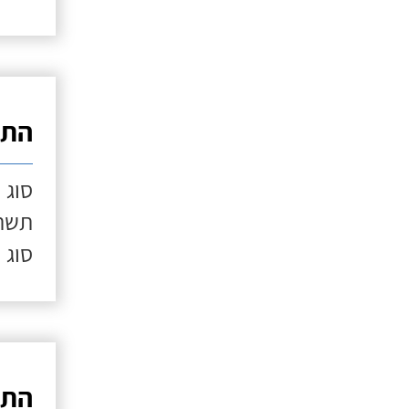
התק
סוג 
תשתי
סוג 
התק