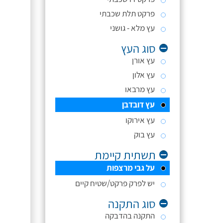
פרקט תלת שכבתי
עץ מלא - גושני
סוג העץ
עץ אורן
עץ אלון
עץ מרבאו
עץ דובדבן
עץ אירוקו
עץ בוק
תשתית קיימת
על גבי מרצפות
יש לפרק פרקט/שטיח קיים
סוג התקנה
התקנה בהדבקה