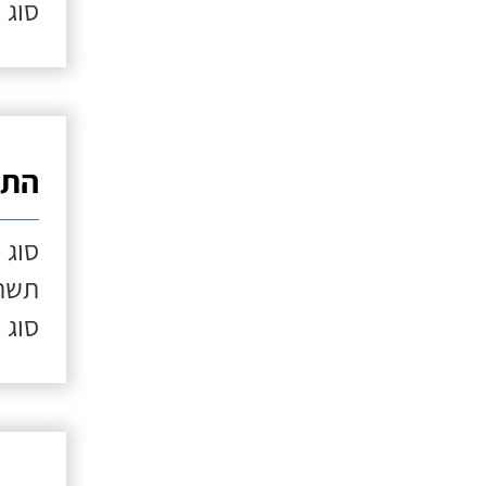
סוג 
התק
סוג 
תשתי
סוג 