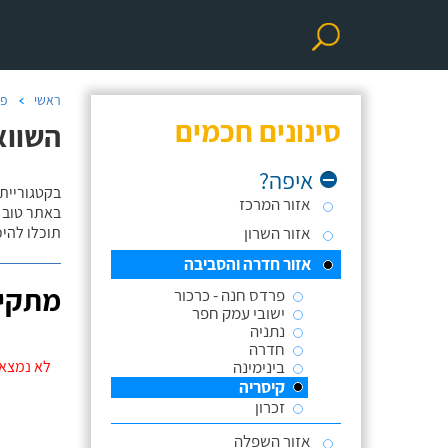
ראשי
פר
סינונים חכמים
השווא
איפה?
בקטגוריית
אזור המרכז
באתר טוב ת
אזור השרון
תוכלו להי
אזור חדרה והסביבה
מתקינ
פרדס חנה - כרכור
ישובי עמק חפר
נתניה
חדרה
בינימינה
לא נמצאו
קיסריה
זכרון
אזור השפלה