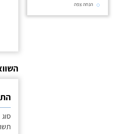
הנחה צפה
השווא
התק
סוג 
תשתי