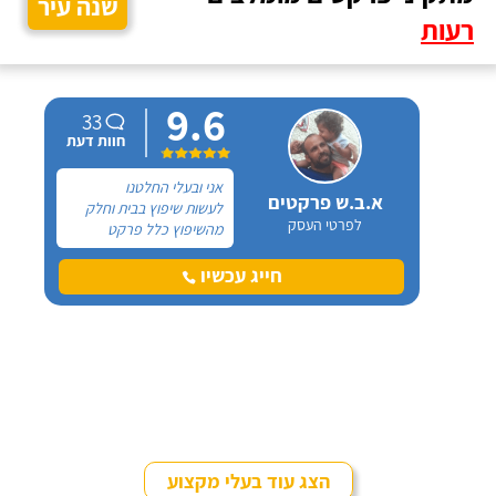
שנה עיר
רעות
9.6
33
חוות דעת
אני ובעלי החלטנו
א.ב.ש פרקטים
לעשות שיפוץ בבית וחלק
לפרטי העסק
מהשיפוץ כלל פרקט
למינציה שיותקן מעל
הריצוף (הישן) הקיים. קנינו
חייג עכשיו
את הפרקט מחנות חיצונית
שהמליצה לנו על ארז,
שיבצע את עבודת ההתקנה.
הצג עוד בעלי מקצוע