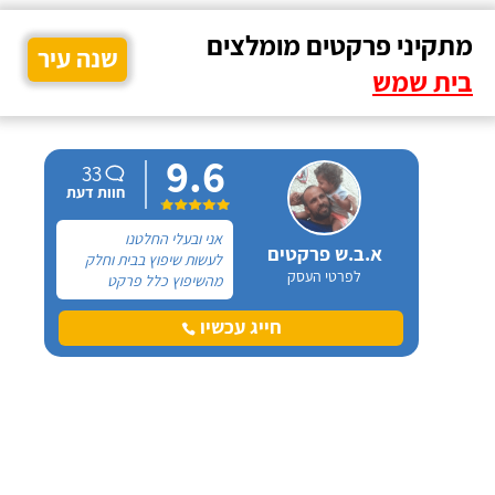
מתקיני פרקטים מומלצים
שנה עיר
בית שמש
9.6
33
חוות דעת
אני ובעלי החלטנו
א.ב.ש פרקטים
לעשות שיפוץ בבית וחלק
לפרטי העסק
מהשיפוץ כלל פרקט
למינציה שיותקן מעל
הריצוף (הישן) הקיים. קנינו
חייג עכשיו
את הפרקט מחנות חיצונית
שהמליצה לנו על ארז,
שיבצע את עבודת ההתקנה.