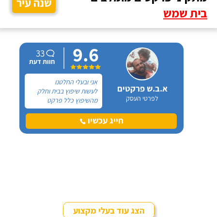
שנה עיר
בית שמש
9.6
33
חוות דעת
אני ובעלי החלטנו
א.ב.ש פרקטים
לעשות שיפוץ בבית וחלק
לפרטי העסק
מהשיפוץ כלל פרקט
למינציה שיותקן מעל
הריצוף (הישן) הקיים. קנינו
חייג עכשיו
את הפרקט מחנות חיצונית
שהמליצה לנו על ארז,
שיבצע את עבודת ההתקנה.
הצג עוד בעלי מקצוע