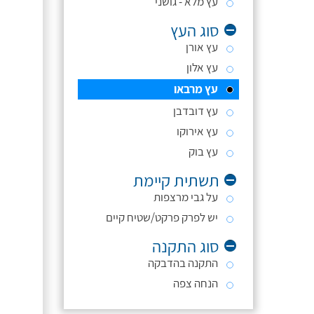
עץ מלא - גושני
סוג העץ
עץ אורן
עץ אלון
עץ מרבאו
עץ דובדבן
עץ אירוקו
עץ בוק
תשתית קיימת
על גבי מרצפות
יש לפרק פרקט/שטיח קיים
סוג התקנה
התקנה בהדבקה
הנחה צפה