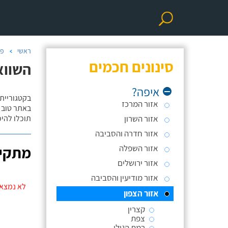
ראשי
פר
סינונים חכמים
השווא
איפה?
בקטגוריית
אזור המרכז
באתר טוב ת
אזור השרון
תוכלו להי
אזור חדרה והסביבה
אזור השפלה
מתקינ
אזור ירושלים
אזור מודיעין והסביבה
לא נמצאו
אזור הצפון
קצרין
צפת
רמת הגולן