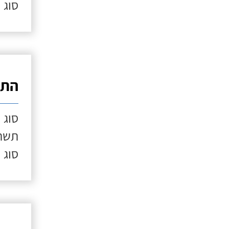
סוג 
התק
סוג 
תשתי
סוג 