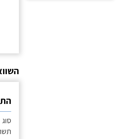
השווא
התק
סוג 
תשתי