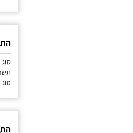
התק
סוג 
תשתי
סוג 
התק