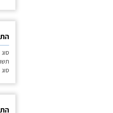
התק
סוג 
תשתי
סוג 
התק