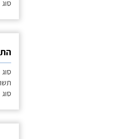
סוג 
התק
סוג 
תשתי
סוג 