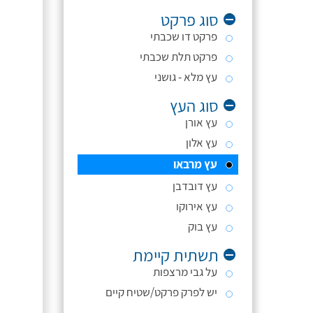
סוג פרקט
פרקט דו שכבתי
פרקט תלת שכבתי
עץ מלא - גושני
סוג העץ
עץ אורן
עץ אלון
עץ מרבאו
עץ דובדבן
עץ אירוקו
עץ בוק
תשתית קיימת
על גבי מרצפות
יש לפרק פרקט/שטיח קיים