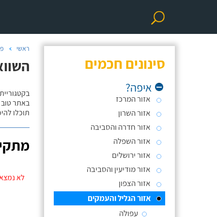
ראשי
פר
סינונים חכמים
השווא
איפה?
בקטגוריית
אזור המרכז
באתר טוב ת
אזור השרון
תוכלו להי
אזור חדרה והסביבה
אזור השפלה
מתקינ
אזור ירושלים
אזור מודיעין והסביבה
לא נמצאו
אזור הצפון
אזור הגליל והעמקים
עפולה