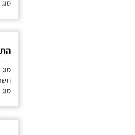
סוג 
התק
סוג 
תשתי
סוג 