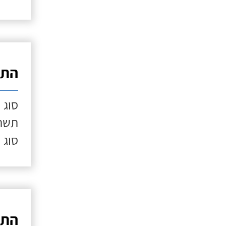
התק
סוג 
תשתי
סוג 
התק