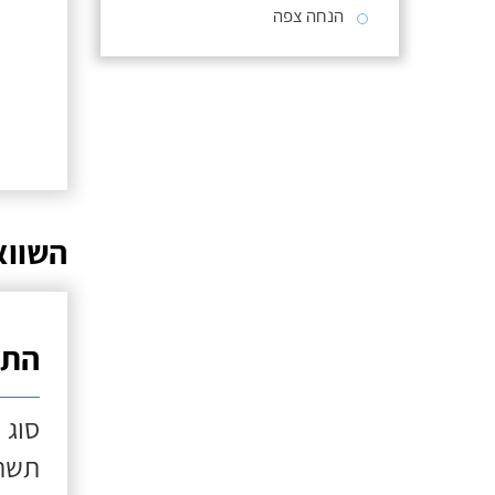
הנחה צפה
השווא
התק
סוג 
תשתי