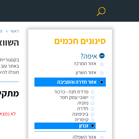
ראשי
פר
סינונים חכמים
השווא
איפה?
בקטגוריית
אזור המרכז
באתר טוב ת
אזור השרון
תוכלו להי
אזור חדרה והסביבה
מתקינ
פרדס חנה - כרכור
ישובי עמק חפר
נתניה
חדרה
בינימינה
לא נמצאו 
קיסריה
זכרון
אזור השפלה