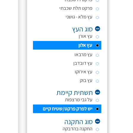
פרקט תלת שכבתי
עץ מלא - גושני
סוג העץ
עץ אורן
עץ אלון
עץ מרבאו
עץ דובדבן
עץ אירוקו
עץ בוק
תשתית קיימת
על גבי מרצפות
יש לפרק פרקט/שטיח קיים
סוג התקנה
התקנה בהדבקה