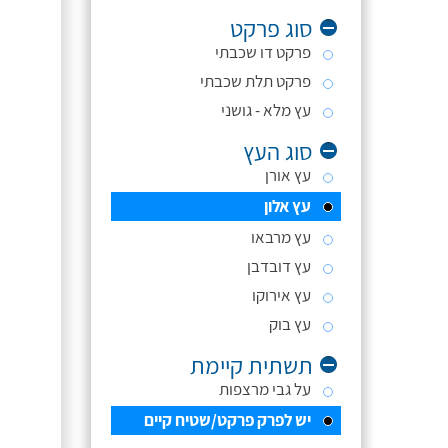
סוג פרקט
פרקט דו שכבתי
פרקט תלת שכבתי
עץ מלא - גושני
סוג העץ
עץ אורן
עץ אלון
עץ מרבאו
עץ דובדבן
עץ אירוקו
עץ בוק
תשתית קיימת
על גבי מרצפות
יש לפרק פרקט/שטיח קיים