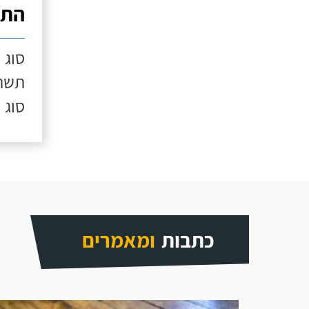
התק
סוג 
תשתי
סוג 
כתבות
ומאמרים