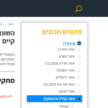
ראשי
פר
סינונים חכמים
השווא
קיים
איפה?
אזור המרכז
בקטגוריית
אזור השרון
באתר טוב ת
אזור חדרה והסביבה
תוכלו להי
אזור השפלה
אזור ירושלים
מתקינ
אזור מודיעין והסביבה
אזור הצפון
לא נמצאו
אזור הגליל והעמקים
עפולה