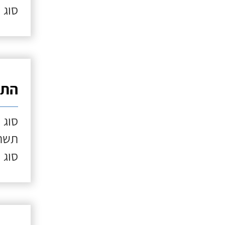
סוג 
התק
סוג 
תשתי
סוג 