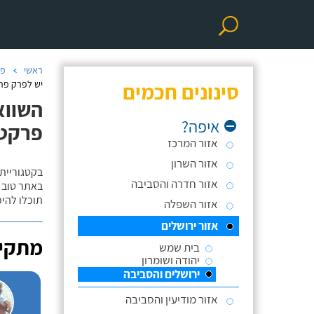
ראשי
פר
סינונים חכמים
יש לפרק פרק
השווא
איפה?
פרקט/
אזור המרכז
אזור השרון
בקטגוריית
אזור חדרה והסביבה
באתר טוב ת
תוכלו להי
אזור השפלה
אזור ירושלים
מתקינ
בית שמש
יהודה ושומרון
ירושלים והסביבה
אזור מודיעין והסביבה