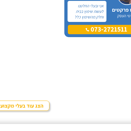
אני ובעלי החלטנו
 פרקטים
לעשות שיפוץ בבית
טי העסק
וחלק מהשיפוץ כלל
פרקט למינציה שיותקן
073-2721511
מעל הריצוף (הישן)
הקיים. קנינו את
הפרקט מחנות
חיצונית שהמליצה לנו
על ארז, שיבצע את
עבודת ההתקנה.
הצג עוד בעלי מקצוע