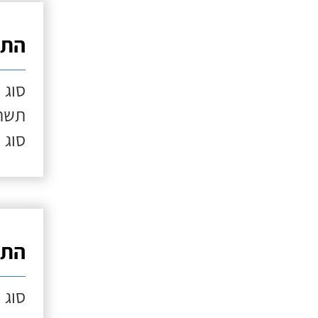
התק
סוג 
תשתי
סוג 
התק
סוג 