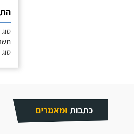
התק
סוג 
תשתי
סוג 
כתבות
ומאמרים