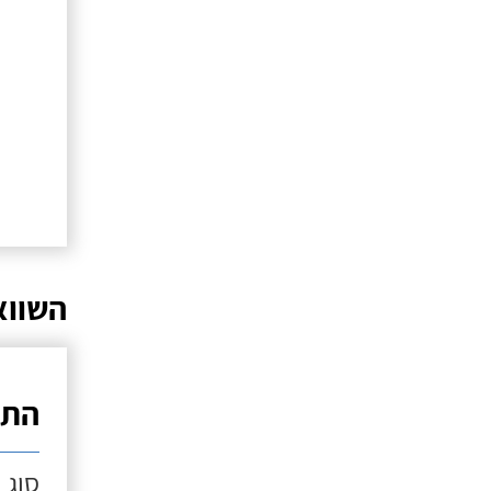
השווא
התק
סוג 