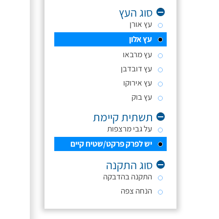
סוג העץ
עץ אורן
עץ אלון
עץ מרבאו
עץ דובדבן
עץ אירוקו
עץ בוק
תשתית קיימת
על גבי מרצפות
יש לפרק פרקט/שטיח קיים
סוג התקנה
התקנה בהדבקה
הנחה צפה