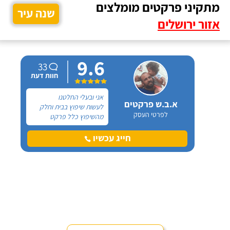
מתקיני פרקטים מומלצים
שנה עיר
אזור ירושלים
9.6
33
חוות דעת
אני ובעלי החלטנו
א.ב.ש פרקטים
לעשות שיפוץ בבית וחלק
לפרטי העסק
מהשיפוץ כלל פרקט
למינציה שיותקן מעל
הריצוף (הישן) הקיים. קנינו
חייג עכשיו
את הפרקט מחנות חיצונית
שהמליצה לנו על ארז,
שיבצע את עבודת ההתקנה.